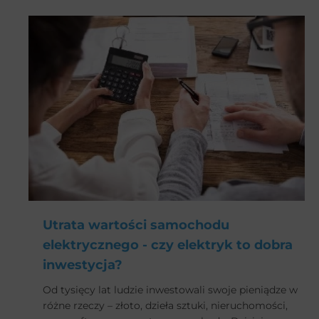
powieści Henryka Sienkiewicza Quo Vadis, czyli
„dokąd zmierzasz…” motoryzacjo? Otóż postęp
technologiczny i coraz to wyższe restrykcje
dotyczące norm spalin, dyskwalifikują wersje
spalinowe stąd wysyp nowych elektryków. Kto zaśpi
na starcie, temu będzie ciężko dogonić czołówkę w
tym wyścigu. Co przyniesie 2021? W naszym
artykule przedstawiamy premierowe modele aut
elektrycznych.
Utrata wartości samochodu
elektrycznego - czy elektryk to dobra
inwestycja?
Od tysięcy lat ludzie inwestowali swoje pieniądze w
różne rzeczy – złoto, dzieła sztuki, nieruchomości,