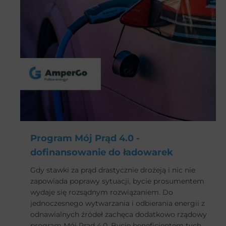
najlepiej odpowiadał naszym potrzebom?
Program Mój Prąd 4.0 -
dofinansowanie do ładowarek
Gdy stawki za prąd drastycznie drożeją i nic nie
zapowiada poprawy sytuacji, bycie prosumentem
wydaje się rozsądnym rozwiązaniem. Do
jednoczesnego wytwarzania i odbierania energii z
odnawialnych źródeł zachęca dodatkowo rządowy
program Mój Prąd 4.0. Bycie beneficjentem tych