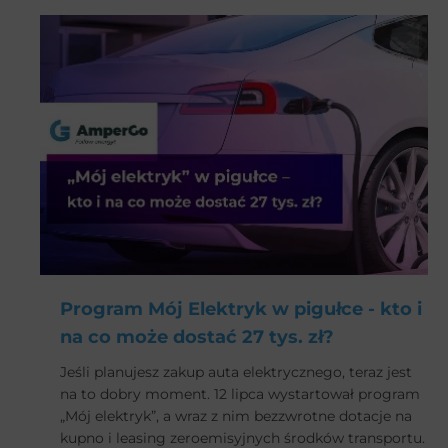
zaciera się coraz bardziej. Czeski producent po
sporym sukcesie małej Skody Citigo-e iV próbuje
swoich sił w segmencie SUV.
Program Mój Elektryk w pigułce - kto i
na co może dostać 27 tys. zł?
Jeśli planujesz zakup auta elektrycznego, teraz jest
na to dobry moment. 12 lipca wystartował program
„Mój elektryk”, a wraz z nim bezzwrotne dotacje na
kupno i leasing zeroemisyjnych środków transportu.