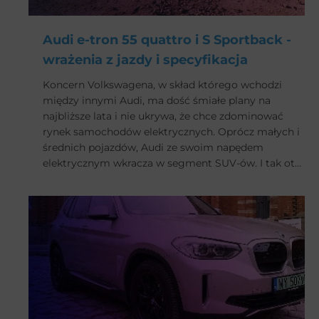
Audi e-tron 55 quattro i S Sportback -
wrażenia z jazdy i specyfikacja
Koncern Volkswagena, w skład którego wchodzi
między innymi Audi, ma dość śmiałe plany na
najbliższe lata i nie ukrywa, że chce zdominować
rynek samochodów elektrycznych. Oprócz małych i
średnich pojazdów, Audi ze swoim napędem
elektrycznym wkracza w segment SUV-ów. I tak oto
wypuściło na rynek model e-tron quattro, a
następnie jego bardziej sportową wersję – Sportback
S, z którymi mieliśmy okazję poznać się bliżej.