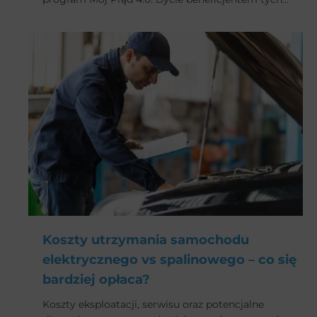
dotacji jest korzystne w szczególności dla właścicieli
samochodów elektrycznych i hybryd plug- in. Być
może to najlepszy czas na inwestycję w domowe
ładowarki. Czym Mój Prąd 4.0.różni się od
poprzednich edycji i jakie warunki należy spełnić,
aby otrzymać dofinansowanie?
Koszty utrzymania samochodu
elektrycznego vs spalinowego – co się
bardziej opłaca?
Koszty eksploatacji, serwisu oraz potencjalne