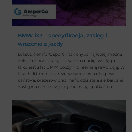
BMW iX3 – specyfikacja, zasięg i
wrażenia z jazdy
Luksus, komfort, sport – tak chyba najlepiej można
opisać dobrze znaną, bawarską markę. W ciągu
kilkunastu lat BMW poczyniło niemałą rewolucję. W
latach 90. marka zarezerwowana była dla głów
państwa, prezesów oraz mafii, dziś stała się bardziej
dostępna i coraz częściej można ją spotkać na
ulicach.