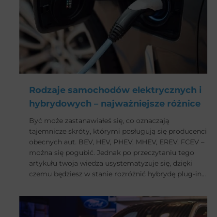
Rodzaje samochodów elektrycznych i
hybrydowych – najważniejsze różnice
Być może zastanawiałeś się, co oznaczają
tajemnicze skróty, którymi posługują się producenci
obecnych aut. BEV, HEV, PHEV, MHEV, EREV, FCEV –
można się pogubić. Jednak po przeczytaniu tego
artykułu twoja wiedza usystematyzuje się, dzięki
czemu będziesz w stanie rozróżnić hybrydę plug-in
od hybrydy typu mild, pomimo ich niewielkich
różnic. Sprawdź, czym różnią się od siebie
poszczególne rodzaje samochodów elektrycznych i
hybrydowych.