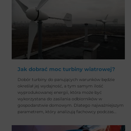
Jak dobrać moc turbiny wiatrowej?
Dobór turbiny do panujących warunków będzie
określał jej wydajność, a tym samym ilość
wyprodukowanej energii, która może być
wykorzystana do zasilania odbiorników w
gospodarstwie domowym. Dlatego najważniejszym
parametrem, który analizują fachowcy podczas
audytów, jest moc znamionowa turbiny wiatrowej.
Jak wybrać model, który pod tym kątem będzie