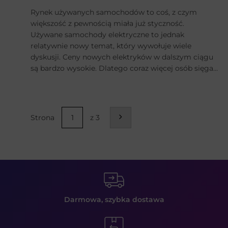
Rynek używanych samochodów to coś, z czym
większość z pewnością miała już styczność.
Używane samochody elektryczne to jednak
relatywnie nowy temat, który wywołuje wiele
dyskusji. Ceny nowych elektryków w dalszym ciągu
są bardzo wysokie. Dlatego coraz więcej osób sięga
po samochody z tzw. drugiej ręki. Jednak, czy w tym
przypadku na pewno jest to dobre rozwiązanie?
Sprawdź, na co należy zwrócić uwagę przy zakupie
używanego samochodu elektrycznego.
Strona
z 3
Darmowa, szybka
dostawa