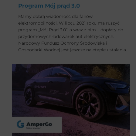
Program Mój prąd 3.0
Mamy dobrą wiadomość dla fanów
elektromobilności. W lipcu 2021 roku ma ruszyć
program „Mój Prąd 3.0”, a wraz z nim – dopłaty do
przydomowych ładowarek aut elektrycznych.
Narodowy Fundusz Ochrony Środowiska i
Gospodarki Wodnej jest jeszcze na etapie ustalania
szczegółów programu. Choć prace koncepcyjne
trwają i nie ogłoszono wciąż zasad przyjmowania
wniosków, rozszerzenie dopłat unijnych o punkty
ładowania wydaje się koniecznością. Zwłaszcza że
Polska w dziedzinie elektromobilności znajduje się
na szarym końcu Unii Europejskiej.