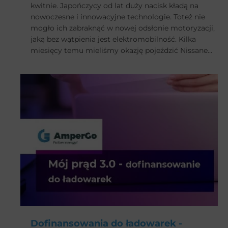
kwitnie. Japończycy od lat duży nacisk kładą na
nowoczesne i innowacyjne technologie. Toteż nie
mogło ich zabraknąć w nowej odsłonie motoryzacji,
jaką bez wątpienia jest elektromobilność. Kilka
miesięcy temu mieliśmy okazję pojeździć Nissanem
Leafem, który zrobił na nas spore wrażenie. Teraz
przyszła pora na próbkę możliwości Mazdy, a
dokładnie na elektryczny model MX-30.
Dofinansowania do ładowarek -