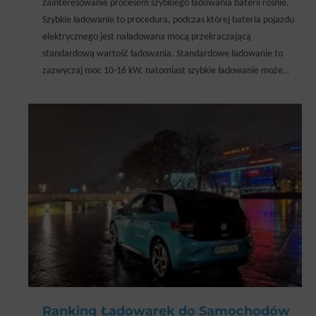
zainteresowanie procesem szybkiego ładowania baterii rośnie.
Szybkie ładowanie to procedura, podczas której bateria pojazdu
elektrycznego jest naładowana mocą przekraczającą
standardową wartość ładowania. Standardowe ładowanie to
zazwyczaj moc 10-16 kW, natomiast szybkie ładowanie może
sięgać nawet 150 kW.
Ranking Ładowarek do Samochodów