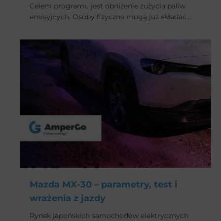
Celem programu jest obniżenie zużycia paliw
emisyjnych. Osoby fizyczne mogą już składać
wnioski o zwrot części kosztów zakupu. Czego
dokładnie dotyczą dopłaty i jakie są warunki
uzyskania dotacji?
Mazda MX-30 – parametry, test i
wrażenia z jazdy
Rynek japońskich samochodów elektrycznych