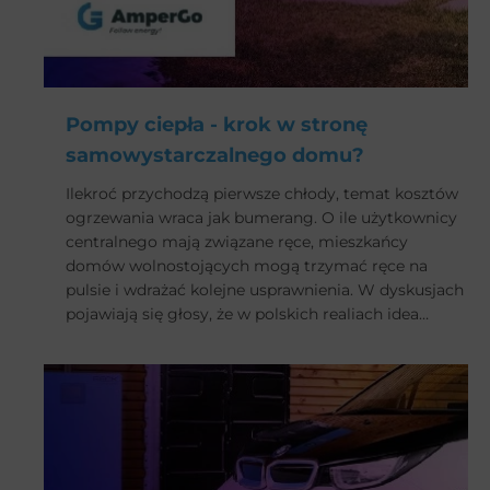
Pompy ciepła - krok w stronę
samowystarczalnego domu?
Ilekroć przychodzą pierwsze chłody, temat kosztów
ogrzewania wraca jak bumerang. O ile użytkownicy
centralnego mają związane ręce, mieszkańcy
domów wolnostojących mogą trzymać ręce na
pulsie i wdrażać kolejne usprawnienia. W dyskusjach
pojawiają się głosy, że w polskich realiach idea
„domu bez rachunków” jest całkowicie osiągalna, a
inteligentne rozwiązania zyskują coraz więcej
usatysfakcjonowanych zwolenników. Między innymi
właśnie za sprawą pomp ciepła. Kto powinien
rozważyć taką inwestycję i jakie są z niej korzyści?