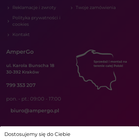
Reklamacje i zwroty
Twoje zamówienia
Polityka prywatności i
cookies
Kontakt
AmperGo
ul. Karola Bunscha 18
30-392 Kraków
799 353 207
pon. - pt.: 09:00 - 17:00
biuro@ampergo.pl
Dostosujemy się do Ciebie