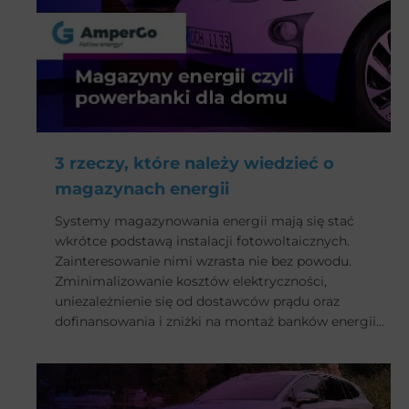
3 rzeczy, które należy wiedzieć o
magazynach energii
Systemy magazynowania energii mają się stać
wkrótce podstawą instalacji fotowoltaicznych.
Zainteresowanie nimi wzrasta nie bez powodu.
Zminimalizowanie kosztów elektryczności,
uniezależnienie się od dostawców prądu oraz
dofinansowania i zniżki na montaż banków energii
to trzy główne przyczyny ich rosnącej popularności.
Co należy wiedzieć o magazynach energii?