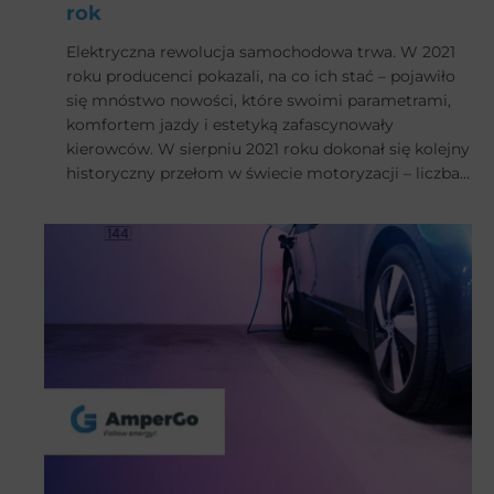
rok
Elektryczna rewolucja samochodowa trwa. W 2021
roku producenci pokazali, na co ich stać – pojawiło
się mnóstwo nowości, które swoimi parametrami,
komfortem jazdy i estetyką zafascynowały
kierowców. W sierpniu 2021 roku dokonał się kolejny
historyczny przełom w świecie motoryzacji – liczba
sprzedanych aut na prąd przewyższyła wyniki
sprzedażowe samochodów z konwencjonalnym
napędem. Jakich premier spodziewamy się w 2022
roku? Jedziemy w kolejności alfabetycznej.