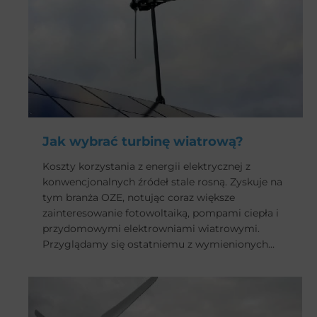
Jak wybrać turbinę wiatrową?
Koszty korzystania z energii elektrycznej z
konwencjonalnych źródeł stale rosną. Zyskuje na
tym branża OZE, notując coraz większe
zainteresowanie fotowoltaiką, pompami ciepła i
przydomowymi elektrowniami wiatrowymi.
Przyglądamy się ostatniemu z wymienionych
sposobów uniezależnienia się od prądu
dostarczanego przez operatorów i przedstawiamy
najważniejsze czynniki, na które należy zwrócić
uwagę przed zakupem.