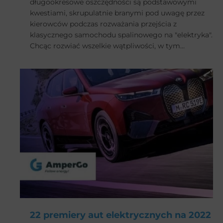
długookresowe oszczędności są podstawowymi
kwestiami, skrupulatnie branymi pod uwagę przez
kierowców podczas rozważania przejścia z
klasycznego samochodu spalinowego na "elektryka".
Chcąc rozwiać wszelkie wątpliwości, w tym
poradniku przyjrzymy się obu rodzajom pojazdów
od strony czysto finansowej, biorąc na warsztat po
jednym modelu reprezentatywnym dla każdego z
nich. Zapraszamy do lektury!
22 premiery aut elektrycznych na 2022