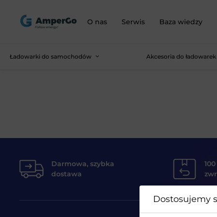
O nas
Serwis
Baza wiedzy
Ładowarki do samochodów
Akcesoria do ładowarek
Darmowa, szybka
100
dostawa
zwr
Dostosujemy s