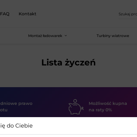
FAQ
Kontakt
Montaż ładowarek
Turbiny wiatrowe
Lista życzeń
 dniowe prawo
Możliwość kupna
otu
na raty 0%
ię do Ciebie