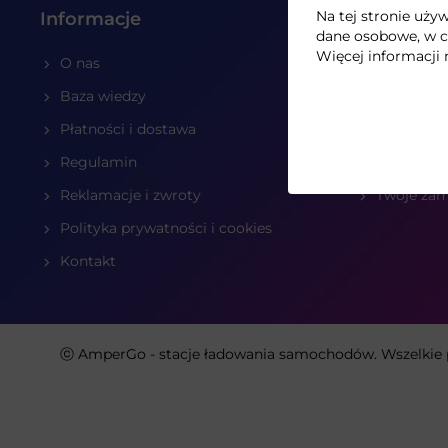
Na tej stronie uż
Informacje
Twoje ko
dane osobowe, w c
Więcej informacji 
O nas
Twój kosz
Baza wiedzy
Rejestracj
Płatności i dostawa
Logowani
Regulamin
Edycja da
Reklamacje i zwroty
Twoje za
Polityka prywatności i cookies
Kontakt
ⓒ AmperGo - stacje ładowania samochodów. Wszelkie 