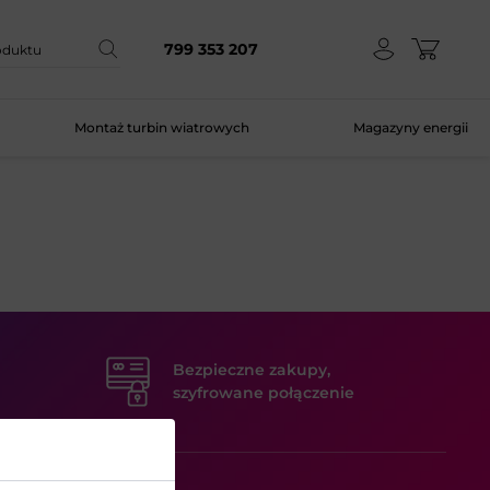
799 353 207
Montaż turbin wiatrowych
Magazyny energii
Bezpieczne zakupy,
szyfrowane połączenie