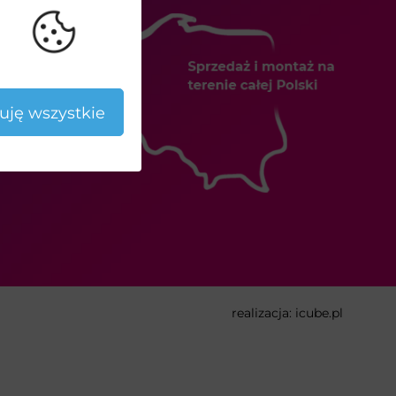
uję wszystkie
realizacja:
icube.pl