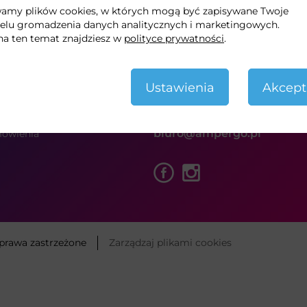
ywamy plików cookies, w których mogą być zapisywane Twoje
nto
AmperGo
elu gromadzenia danych analitycznych i marketingowych.
na ten temat znajdziesz w
polityce prywatności
.
yk
ul. Karola Bunscha 18
30-392 Kraków
a
Ustawienia
Akcept
799 353 207
e
nych
pon. - pt.: 09:00 - 17:00
biuro@ampergo.pl
mówienia
prawa zastrzeżone
Zarządzaj plikami cookies