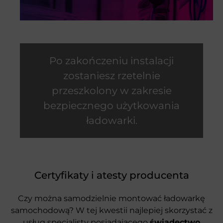
montażowych
wynosi
zazwyczaj
1-2
dni robocze
Po zakończeniu instalacji
zostaniesz rzetelnie
przeszkolony w zakresie
bezpiecznego użytkowania
ładowarki.
Certyfikaty i atesty producenta
Czy można samodzielnie montować ładowarkę
samochodową? W tej kwestii najlepiej skorzystać z
usług specjalisty posiadającego
świadectwo