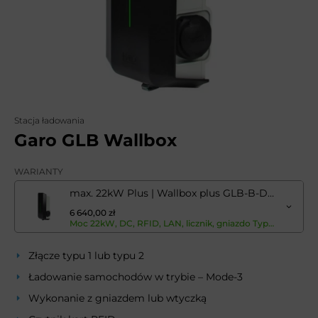
Stacja ładowania
Garo GLB Wallbox
WARIANTY
max. 22kW Plus | Wallbox plus GLB-B-DCM-T222WO-R-LAN
6 640,00 zł
Moc 22kW, DC, RFID, LAN, licznik, gniazdo Typ2 - instalacja musi być doposażona w wyłącznik różnicowoprądowy typ A (RCD typ A) oraz wyłącznik nadmiarowo-prądowy (MCB).Moc 22kW, DC, RFID, LAN, licznik, gniazdo Typ2 - instalacja musi być doposażona w wyłącznik różnicowoprądowy typ A (RCD typ A) oraz wyłącznik nadmiarowo-prądowy (MCB).Moc 22kW, DC, RFID, LAN, licznik, gniazdo Typ2 - instalacja musi być doposażona w wyłącznik różnicowoprądowy typ A (RCD typ A) oraz wyłącznik nadmiarowo-prądowy (MCB).Moc 22kW, DC, RFID, LAN, licznik, gniazdo Typ2 - instalacja musi być doposażona w wyłącznik różnicowoprądowy typ A (RCD typ A) oraz wyłącznik nadmiarowo-prądowy (MCB).
Złącze typu 1 lub typu 2
Ładowanie samochodów w trybie – Mode-3
Wykonanie z gniazdem lub wtyczką