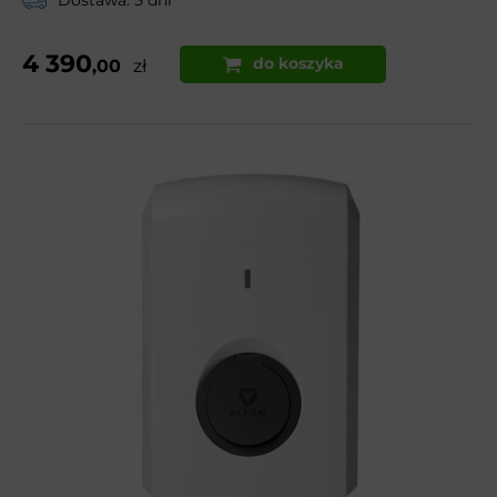
4 390
do koszyka
,00
zł