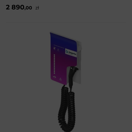
2 890
,00
zł