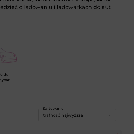
iedzieć o ładowaniu i ładowarkach do aut
ki do
Taycan
Sortowanie
trafność
najwyższa