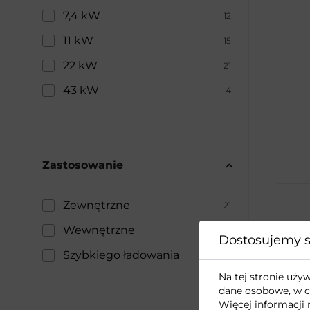
7,4 kW
12
11 kW
15
22 kW
21
43 kW
4
Zastosowanie
Zewnętrzne
21
Wewnętrzne
25
Dostosujemy s
Szybkiego ładowania
6
Na tej stronie uż
dane osobowe, w c
Więcej informacji 