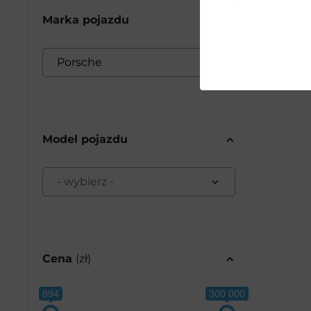
Marka pojazdu
Porsche
27
Model pojazdu
- wybierz -
Cena
(zł)
894
300 000