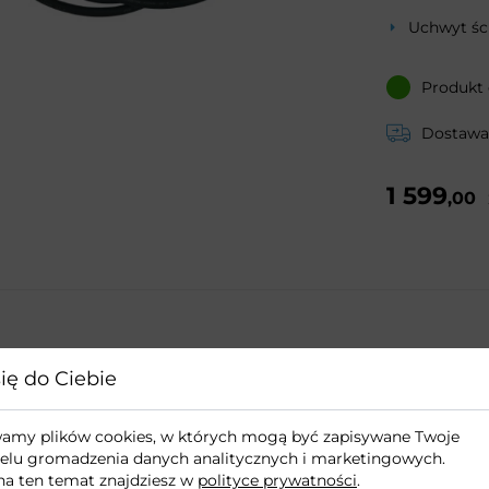
Uchwyt śc
Produkt
Dostawa:
1 599
,00
Ładowarka naś
ię do Ciebie
Plati
ywamy plików cookies, w których mogą być zapisywane Twoje
Złącze Typ
elu gromadzenia danych analitycznych i marketingowych.
na ten temat znajdziesz w
polityce prywatności
.
Wyświetla