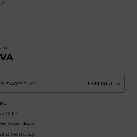
zł
ilna
EVA
1 599,00 zł
VB EVA03B 3 kW
e-2
acz OLED
zczelna obudowa
ilna konstrukcja