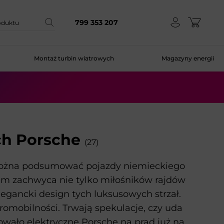
799 353 207
Montaż turbin wiatrowych
Magazyny energii
h Porsche
(27)
e można podsumować pojazdy niemieckiego
em zachwyca nie tylko miłośników rajdów
egancki design tych luksusowych strzał.
omobilności. Trwają spekulacje, czy uda
wowało elektryczne Porsche na prąd już na