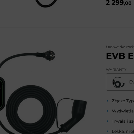
2 299
,00
Ładowarka mob
EVB 
WARIANTY
E
Złącze Typ
Wyświetl
Trwała i s
Lekka, mob