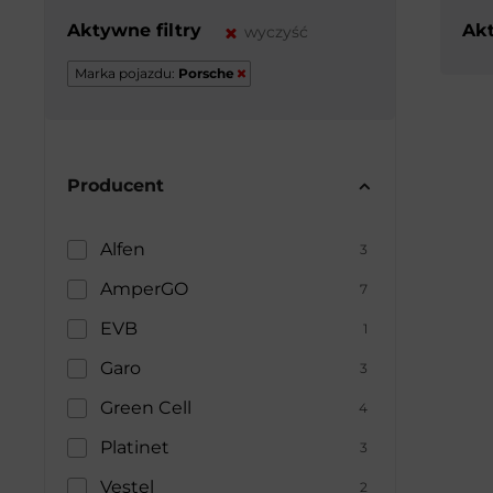
Aktywne filtry
Akt
wyczyść
Marka pojazdu:
Porsche
Producent
Alfen
3
AmperGO
7
EVB
1
Garo
3
Green Cell
4
Platinet
3
Vestel
2