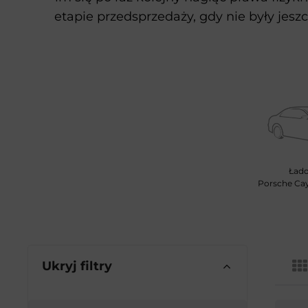
etapie przedsprzedaży, gdy nie były jes
Łado
Porsche Cay
Ukryj filtry