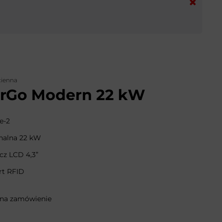
cienna
rGo Modern 22 kW
e-2
alna 22 kW
cz LCD 4,3”
rt RFID
 na zamówienie