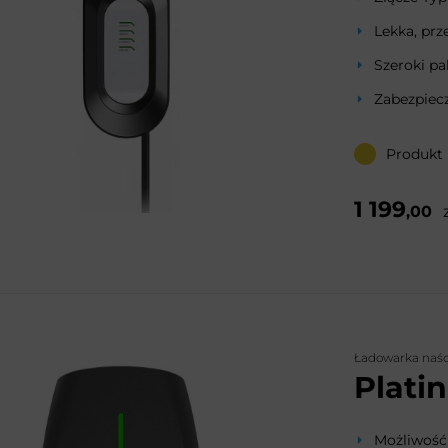
Lekka, prz
Szeroki pa
Zabezpiecz
Produkt
1 199
,00
Ładowarka naś
Plati
Możliwość