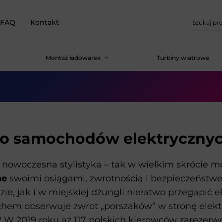
FAQ
Kontakt
Montaż ładowarek
Turbiny wiatrowe
do samochodów elektrycznyc
 i nowoczesna stylistyka – tak w wielkim skróci
he
swoimi osiągami, zwrotnością i bezpieczeństw
, jak i w miejskiej dżungli niełatwo przegapić el
chem obserwuje zwrot „porszaków” w stronę elektr
i? W 2019 roku aż 117 polskich kierowców zarezer