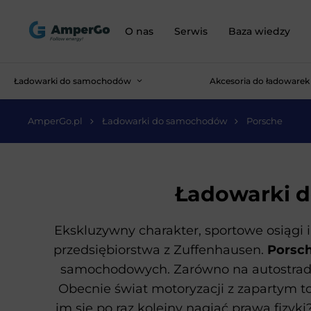
O nas
Serwis
Baza wiedzy
Ładowarki do samochodów
Akcesoria do ładowarek
AmperGo.pl
Ładowarki do samochodów
Porsche
Ładowarki 
Ekskluzywny charakter, sportowe osiągi
przedsiębiorstwa z Zuffenhausen.
Porsc
samochodowych. Zarówno na autostradzie
Obecnie świat motoryzacji z zapartym t
im się po raz kolejny nagiąć prawa fizyk