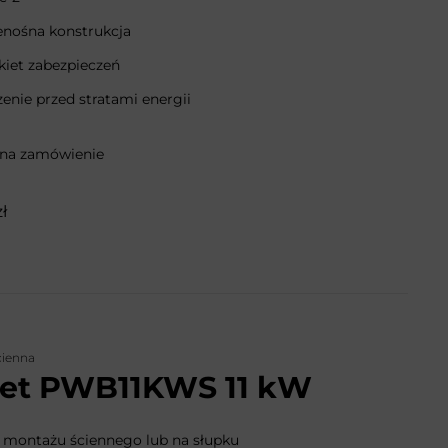
enośna konstrukcja
kiet zabezpieczeń
enie przed stratami energii
 na zamówienie
zł
cienna
net PWB11KWS 11 kW
 montażu ściennego lub na słupku