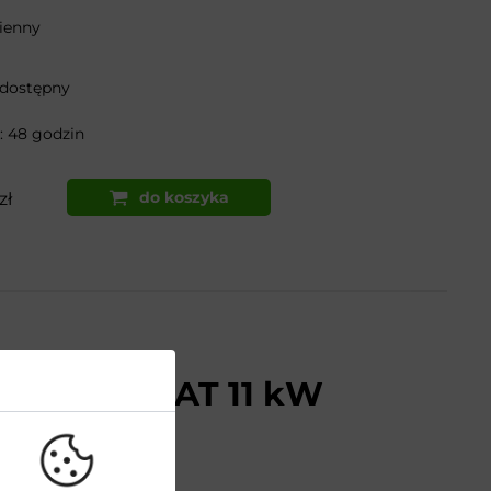
ienny
 dostępny
 48 godzin
do koszyka
zł
cienna
net PWB40AT 11 kW
e-2
cz LED 3,5”