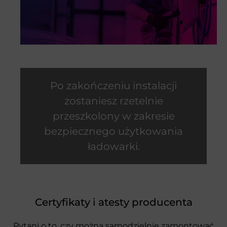
Czas trwania prac
montażowych
wynosi
zazwyczaj
1-2
dni robocze
Po zakończeniu instalacji
zostaniesz rzetelnie
przeszkolony w zakresie
bezpiecznego użytkowania
ładowarki.
Certyfikaty i atesty producenta
Pytani o to, czy można samodzielnie zamontować