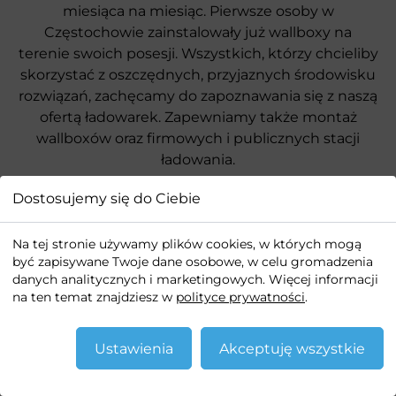
miesiąca na miesiąc. Pierwsze osoby w
Częstochowie zainstalowały już wallboxy na
terenie swoich posesji. Wszystkich, którzy chcieliby
skorzystać z oszczędnych, przyjaznych środowisku
rozwiązań, zachęcamy do zapoznawania się z naszą
ofertą ładowarek. Zapewniamy także montaż
wallboxów oraz firmowych i publicznych stacji
ładowania.
Dostosujemy się do Ciebie
Na tej stronie używamy plików cookies, w których mogą
być zapisywane Twoje dane osobowe, w celu gromadzenia
danych analitycznych i marketingowych. Więcej informacji
na ten temat znajdziesz w
polityce prywatności
.
Ustawienia
Akceptuję wszystkie