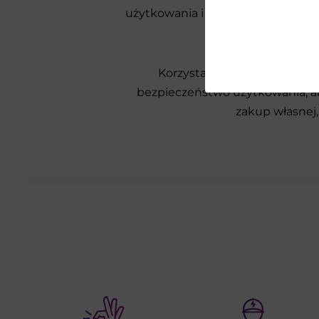
użytkowania i
dostosowania pun
zawsze wtedy,
Korzystając z naszej oferty 
bezpieczeństwo użytkowania, ale
zakup własnej,