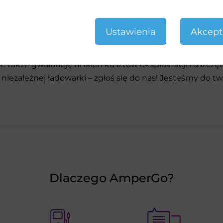
ktu ładowania do własnych potrzeb
. Dzięki prywatnej 
 gdy będziesz tego potrzebować – bez potrzeby wycho
Ustawienia
Akcept
ładowarek do samochodów elektrycznych, zyskujesz nie ty
 także gwarancję niskich kosztów eksploatacji i oszczęd
 niezależnej ładowarki – zgłoś się do nas! Jesteśmy do two
Dlaczego AmperGo?