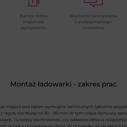
Bardzo dobra
Możliwość skorzystania
znajomość
z profesjonalnego
asortymentu
doradztwa
Montaż ładowarki - zakres prac
liza miejsca pod kątem wymogów technicznych (głównie względ
a z reguły nie dłużej niż 30 – 90 min. W tym czasie fachowcy sp
rki. Tu należy skontrolować, czy zabezpieczenie w rozdzielnicy 
zań, doradca przygotowuje ofertę. W przypadku jej akceptacji prz