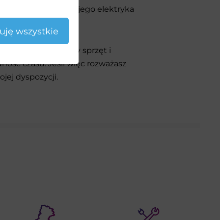
stacji załadujesz swojego elektryka
dzenia z domu.
uję wszystkie
lko najwyższej klasy sprzęt i
ność czasu. Jeśli więc rozważasz
jej dyspozycji.