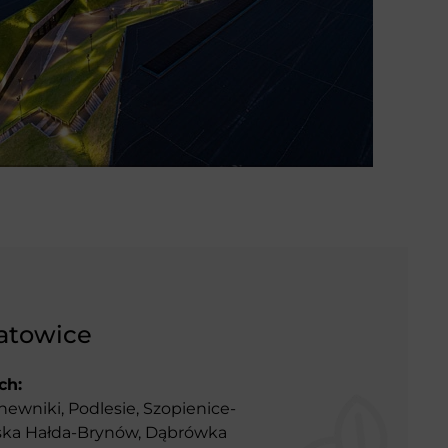
atowice
ch:
newniki, Podlesie, Szopienice-
ęska Hałda-Brynów, Dąbrówka