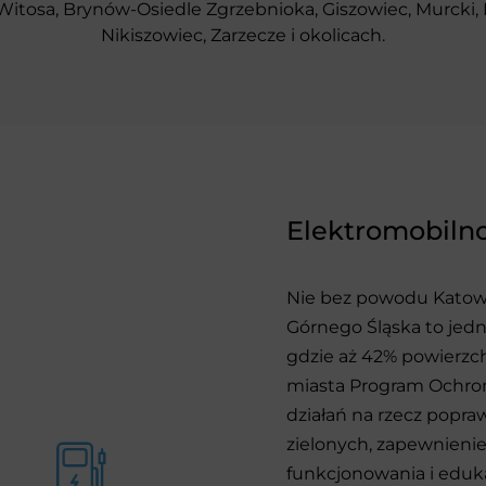
itosa, Brynów-Osiedle Zgrzebnioka, Giszowiec, Murcki,
Nikiszowiec, Zarzecze i okolicach.
Elektromobiln
Nie bez powodu Katowi
Górnego Śląska to jedn
gdzie aż 42% powierzch
miasta Program Ochron
działań na rzecz popra
zielonych, zapewnieni
funkcjonowania i eduka