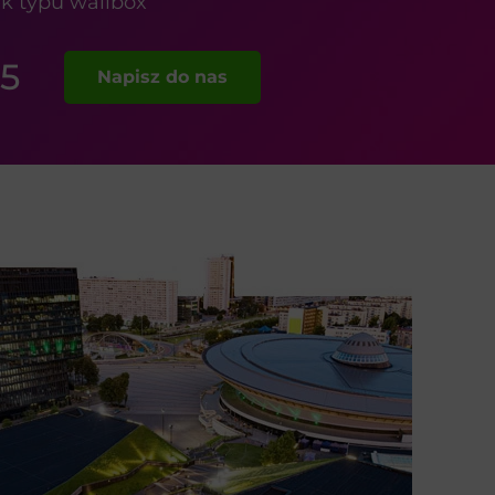
k typu wallbox
85
Napisz do nas