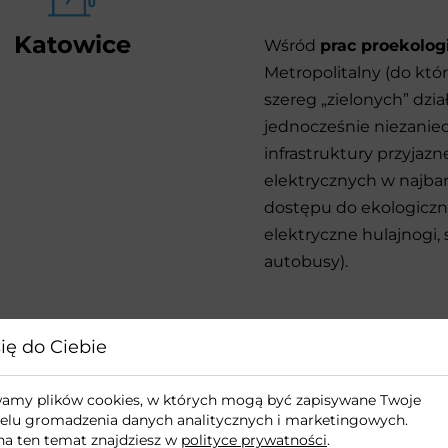
Katowice
Wśród
prac proekolog
Metropolitalny (do kt
szereg „zielonych” dzi
jednocześnie niezaniec
infrastruktury przyjazn
elektrycznych w najbar
dostępu do ekologiczne
elektryczne hulajnogi
autobusy).
Polsce wypełniło obowiązki określone w ustawie o elektr
ię do Ciebie
kańców. Dostępnych jest obecnie ok.
115 punktów łado
użytkownicy prywatni i komercyjni.
ywamy plików cookies, w których mogą być zapisywane Twoje
elu gromadzenia danych analitycznych i marketingowych.
nej stacji ładowania wiąże się z dodatkowym wydatkiem,
na ten temat znajdziesz w
polityce prywatności
.