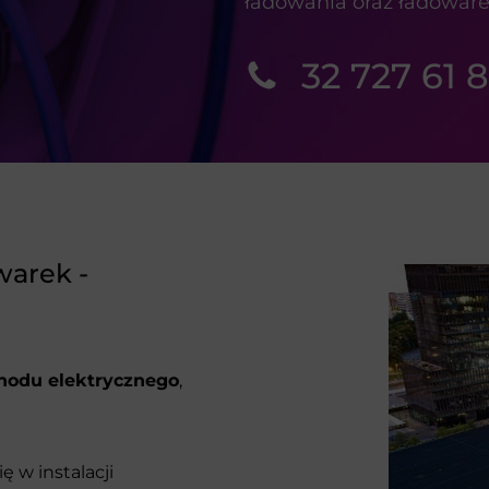
ładowania oraz ładoware
32 727 61 
warek -
odu elektrycznego
,
ę w instalacji