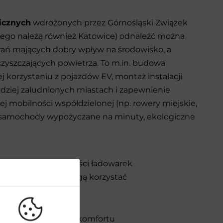
icznych
wdrożonych przez Górnośląski Związek
órego należą również Katowice) odnaleźć można
ałań mających dobry wpływ na środowisko, a
zyszczających powietrza. To m.in. budowa
ej korzystaniu z pojazdów EV, montaż instalacji
dziej zaludnionych miastach i zapewnienie
j mobilności współdzielonej (np. rowery miejskie,
, samochody wypożyczane na minuty, ekologiczne
omobilności dot. ilości ładowarek
wania
, z których mogą korzystać
 to nic nie zastąpi komfortu