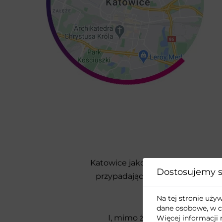
Katowice jako pierwsze miasto w 
Dostosujemy s
przypadających na liczbę miesz
Na tej stronie uż
dane osobowe, w c
I, mimo że wybudowanie włas
Więcej informacji 