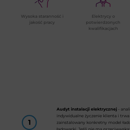
Wysoka staranność i
Elektrycy o
jakość pracy
potwierdzonych
kwalifikacjach
Audyt instalacji elektrycznej
- ana
indywidualne życzenie klienta i trw
zainstalowany konkretny model ładowa
ładowarki. Jeśli nie ma przeciwwska