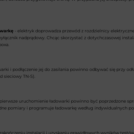
owarkę
- elektryk doprowadza przewód z rozdzielnicy elektryczn
wyłącznik nadprądowy. Chcąc skorzystać z dotychczasowej instal
boxa.
warki i podłączenie jej do zasilania powinno odbywać się przy 
d sieciowy TN-S).
 pierwsze uruchomienie ładowarki powinno być poprzedzone spr
ędne pomiary i programuje ładowarkę według indywidualnych po
zakończeniu instalacji i uzyskaniu prawidłowych wyników testów