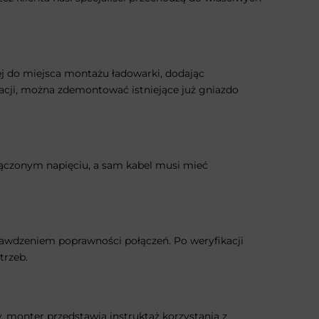
ej do miejsca montażu ładowarki, dodając
acji, można zdemontować istniejące już gniazdo
odłączonym napięciu, a sam kabel musi mieć
awdzeniem poprawności połączeń. Po weryfikacji
trzeb.
, monter przedstawia instruktaż korzystania z