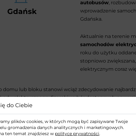
autobusów
, rozbudow
Gdańsk
wprowadzenie samocho
Gdańska.
Aktualnie na terenie m
samochodów elektry
roku do użytku oddan
stopniowo zwiększana,
elektrycznym coraz wię
do domu lub bloku stanowi wciąż zdecydowanie najbardz
ochodu elektrycznego. Szeroki wybór dostępnych na wyciąg
ię do Ciebie
r optymalnego rozwiązania, które znacznie obniży koszty 
ywamy plików cookies, w których mogą być zapisywane Twoje
elu gromadzenia danych analitycznych i marketingowych.
na ten temat znajdziesz w
polityce prywatności
.