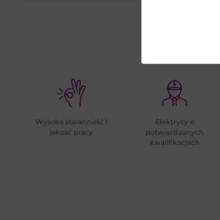
Wysoka staranność i
Elektrycy o
jakość pracy
potwierdzonych
kwalifikacjach