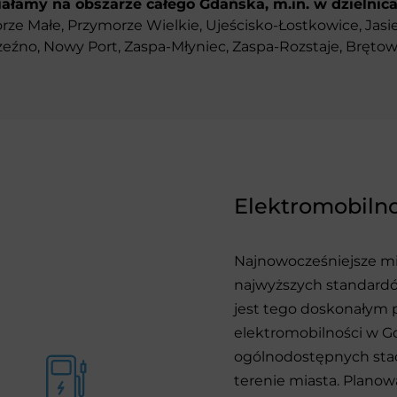
iałamy na obszarze całego Gdańska, m.in. w dzielnica
ze Małe, Przymorze Wielkie, Ujeścisko-Łostkowice, Jasi
rzeźno, Nowy Port, Zaspa-Młyniec, Zaspa-Rozstaje, Brętowo
Elektromobiln
Najnowocześniejsze mi
najwyższych standardó
jest tego doskonałym p
elektromobilności w Gd
ogólnodostępnych sta
terenie miasta. Planow