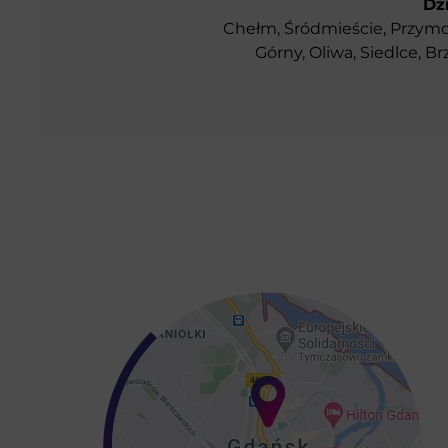
Dz
Chełm, Śródmieście, Przymor
Górny, Oliwa, Siedlce, B