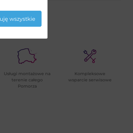
uję wszystkie
Usługi montażowe na
Kompleksowe
terenie całego
wsparcie serwisowe
Pomorza