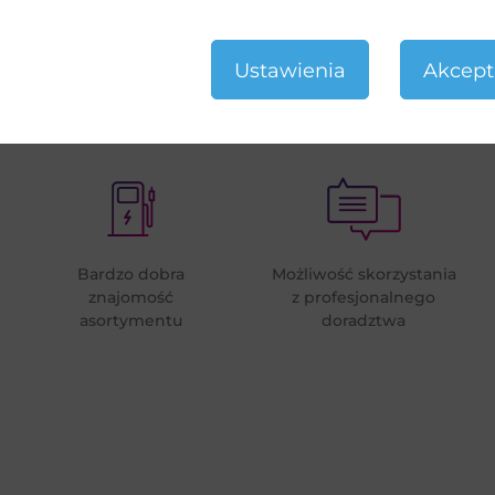
Ustawienia
Akcept
Dlaczego AmperGo?
Bardzo dobra
Możliwość skorzystania
znajomość
z profesjonalnego
asortymentu
doradztwa