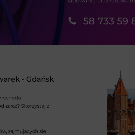
ładowania oraz ładoware
58 733 59 
owarek - Gdańsk
amochodu
 zaraz? Skorzystaj z
ów, zajmujących się