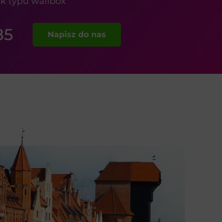
k typu wallbox
85
Napisz do nas