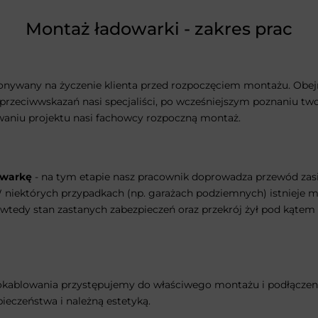
Montaż ładowarki - zakres prac
nywany na życzenie klienta przed rozpoczęciem montażu. Obejm
rzeciwwskazań nasi specjaliści, po wcześniejszym poznaniu twoi
waniu projektu nasi fachowcy rozpoczną montaż.
owarkę
- na tym etapie nasz pracownik doprowadza przewód zas
 W niektórych przypadkach (np. garażach podziemnych) istniej
wtedy stan zastanych zabezpieczeń oraz przekrój żył pod kątem
kablowania przystępujemy do właściwego montażu i podłączenia 
eczeństwa i należną estetyką.