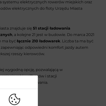
a systemu elektrycznych rowerów miejskich oraz
dów elektrycznych do floty Urzędu Miasta
iasta znajduje się
51 stacji ładowania
cznych
, a kolejne 21 jest w budowie. Do marca 2021
e ma być
łącznie 210 ładowarek
. Liczba ta ma być
 zapewniając odpowiedni komfort jazdy autem
kszej rzeszy kierowców.
iej wygodną opcję, pozwalającą w
nięcie ręki wallboxów i stacji
eksploatacji i ładowania.