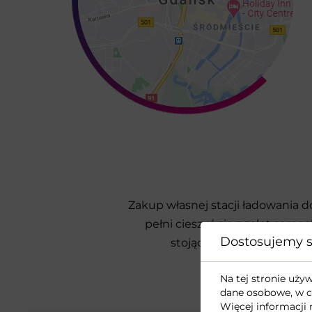
Zakup własnej stacji ładowania 
pełni cieszyć się z zalet sam
Dostosujemy s
stojących umożliwia dobó
Na tej stronie uż
dane osobowe, w c
Więcej informacji 