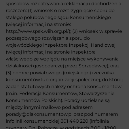
sposobów rozpatrywania reklamacji i dochodzenia
roszczeń: (1) wniosek o rozstrzygnięcie sporu do
stałego polubownego sądu konsumenckiego
(więcej informacji na stronie:
http://www.spsk.wiih.org.pl/); (2) wniosek w sprawie
pozasądowego rozwiązania sporu do
wojewódzkiego inspektora Inspekcji Handlowej
(więcej informacji na stronie inspektora
właściwego ze względu na miejsce wykonywania
działalności gospodarczej przez Sprzedawcę); oraz
(3) pomoc powiatowego (miejskiego) rzecznika
konsumentów lub organizacji społecznej, do której
zadań statutowych należy ochrona konsumentów
(m.in. Federacja Konsumentów, Stowarzyszenie
Konsumentów Polskich). Porady udzielane są
między innymi mailowo pod adresem
porady@dlakonsumentow.pl oraz pod numerem
infolinii konsumenckiej 801 440 220 (infolinia
czynna w Dni Robocze, w godzinach 8:00 - 18:00,