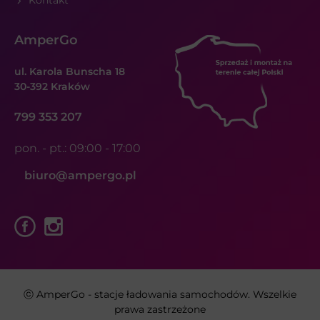
Kontakt
AmperGo
ul. Karola Bunscha 18
30-392 Kraków
799 353 207
pon. - pt.: 09:00 - 17:00
biuro@ampergo.pl
ⓒ AmperGo - stacje ładowania samochodów. Wszelkie
prawa zastrzeżone