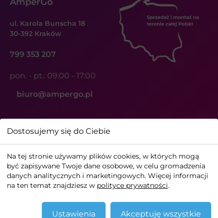
AmperGo
ul. Karola Bunscha 18
30-392 Kraków
799 353 207
pon. - pt.: 09:00 - 17:00
biuro@ampergo.pl
Dostosujemy się do Ciebie
Na tej stronie używamy plików cookies, w których mogą
być zapisywane Twoje dane osobowe, w celu gromadzenia
ⓒ AmperGo - stacje ładowania samochodów. Wszelkie
danych analitycznych i marketingowych. Więcej informacji
na ten temat znajdziesz w
prawa zastrzeżone
polityce prywatności
.
Zarządzaj plikami cookies
Ustawienia
Akceptuję wszystkie