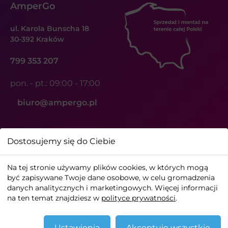
AmperGo
ul. Karola Bunscha 18
30-392 Kraków
799 353 207
pon. - pt.: 09:00 - 17:00
biuro@ampergo.pl
Dostosujemy się do Ciebie
Na tej stronie używamy plików cookies, w których mogą
być zapisywane Twoje dane osobowe, w celu gromadzenia
ⓒ AmperGo - stacje ładowania samochodów. Wszelkie
danych analitycznych i marketingowych. Więcej informacji
prawa zastrzeżone
na ten temat znajdziesz w
polityce prywatności
.
Zarządzaj plikami cookies
Ustawienia
Akceptuję wszystkie