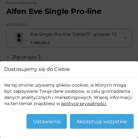
Stacja ładowania
Alfen Eve Single Pro-line
WARIANTY
Eve Single Pro-line 7,4kW/1F, gniazdo T2
7 490,00 zł
Złącze typu 2
Montaż na ścianie lub słupku
Dostosujemy się do Ciebie
Możliwość instalacji na zewnątrz
Kolorowy wyświetlacz TFT 3,5”
Na tej stronie używamy plików cookies, w których mogą
być zapisywane Twoje dane osobowe, w celu gromadzenia
Obudowa z poliwęglanu
danych analitycznych i marketingowych. Więcej informacji
na ten temat znajdziesz w
polityce prywatności
.
Produkt na zamówienie
Ustawienia
Akceptuję wszystkie
7 490
,00
zł