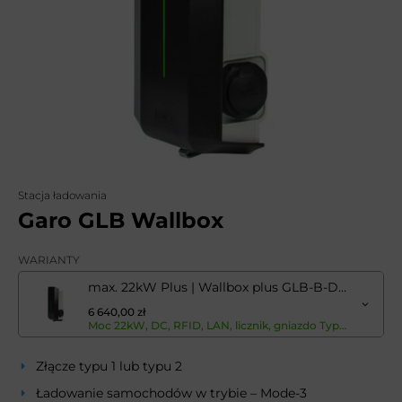
Stacja ładowania
Garo GLB Wallbox
WARIANTY
max. 22kW Plus | Wallbox plus GLB-B-DCM-T222WO-R-LAN
6 640,00 zł
Moc 22kW, DC, RFID, LAN, licznik, gniazdo Typ2 - instalacja musi być doposażona w wyłącznik różnicowoprądowy typ A (RCD typ A) oraz wyłącznik nadmiarowo-prądowy (MCB).Moc 22kW, DC, RFID, LAN, licznik, gniazdo Typ2 - instalacja musi być doposażona w wyłącznik różnicowoprądowy typ A (RCD typ A) oraz wyłącznik nadmiarowo-prądowy (MCB).Moc 22kW, DC, RFID, LAN, licznik, gniazdo Typ2 - instalacja musi być doposażona w wyłącznik różnicowoprądowy typ A (RCD typ A) oraz wyłącznik nadmiarowo-prądowy (MCB).Moc 22kW, DC, RFID, LAN, licznik, gniazdo Typ2 - instalacja musi być doposażona w wyłącznik różnicowoprądowy typ A (RCD typ A) oraz wyłącznik nadmiarowo-prądowy (MCB).
Złącze typu 1 lub typu 2
Ładowanie samochodów w trybie – Mode-3