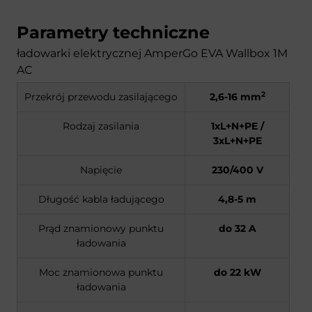
Parametry techniczne
ładowarki elektrycznej AmperGo EVA Wallbox 1M
AC
2
Przekrój przewodu zasilającego
2,6-16 mm
Rodzaj zasilania
1xL+N+PE /
3xL+N+PE
Napięcie
230/400 V
Długość kabla ładującego
4,8-5 m
Prąd znamionowy punktu
do 32 A
ładowania
Moc znamionowa punktu
do 22 kW
ładowania