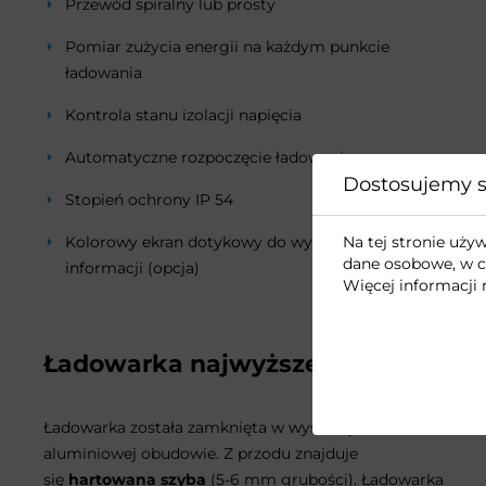
Przewód spiralny lub prosty
Pomiar zużycia energii na każdym punkcie
ładowania
Kontrola stanu izolacji napięcia
Automatyczne rozpoczęcie ładowania
Dostosujemy s
Stopień ochrony IP 54
Na tej stronie uż
Kolorowy ekran dotykowy do wyświetlania
dane osobowe, w c
informacji (opcja)
Więcej informacji 
Ładowarka najwyższej jakości
Ładowarka została zamknięta w wysokiej klasie
aluminiowej obudowie. Z przodu znajduje
się
hartowana szyba
(5-6 mm grubości). Ładowarka