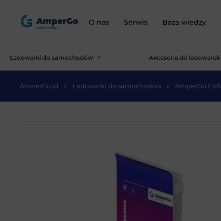
O nas
Serwis
Baza wiedzy
Ładowarki do samochodów
Akcesoria do ładowarek
AmperGo.pl
Ładowarki do samochodów
AmperGo EVA 