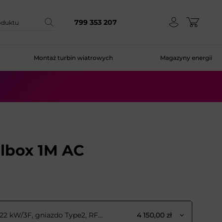
799 353 207
Montaż turbin wiatrowych
Magazyny energii
lbox 1M AC
AmperGo EVA Wallbox 1M AC 22 kW/3F, gniazdo Type2, RFID
4 150,00 zł