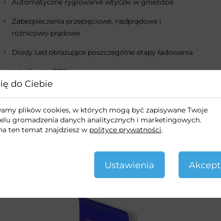
Automatyczne ryglowanie wtyczki w gnieździe
Zabezpieczenia przepięciowe, nadprądowe i
różnicowo-prądowe
Diody Led obrazujące poszczególne etapy ładowania
Lokalizator GPS
ię do Ciebie
Stopień ochrony IK 10
ywamy plików cookies, w których mogą być zapisywane Twoje
elu gromadzenia danych analitycznych i marketingowych.
na ten temat znajdziesz w
polityce prywatności
.
Ustawienia
Akcept