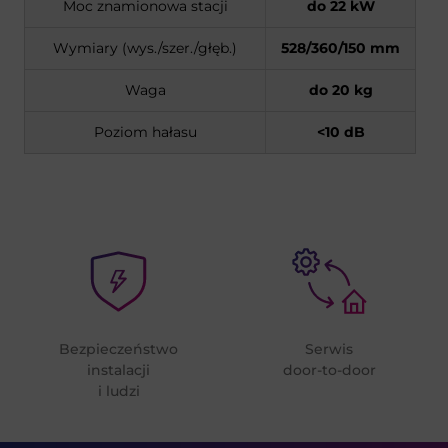
Moc znamionowa stacji
do 22 kW
Wymiary (wys./szer./głęb.)
528/360/150 mm
Waga
do 20 kg
Poziom hałasu
<10 dB
Bezpieczeństwo
Serwis
instalacji
door-to-door
i ludzi