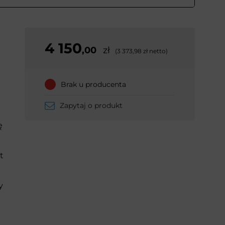
4 150
,00
zł
(3 373,98 zł netto)
Brak u producenta
Zapytaj o produkt
ę
t
y