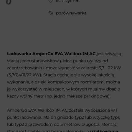
lista życzeń
porównywarka
Ładowarka AmperGo EVA Wallbox 1M AC
jest wiszącą
stacją jednostanowiskową. Moc punktu zależy od
zapotrzebowania i może wynosić w zakresie 3,7 - 22 kW
(3,7/7,4/11/22 kW). Stacja cechuje się wysoką jakością
wykonania, a dzięki kompaktowym rozmiarom, można
ją wykorzystać w miejscach, w których musimy dbać o
każdy wolny metr (np. jedno miejsce parkingowe).
AmperGo EVA Wallbox 1M AC została wyposażona w 1
punkt ładowania. Ma on gniazdo typ2 lub wtyczkę typ1,
lub typ2 z przewodem do 5 metrów długości. Montaż
stacji jest szybki oraz bezproblemowy, a
użytkowanie