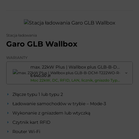
Stacja ładowania
Garo GLB Wallbox
WARIANTY
max. 22kW Plus | Wallbox plus GLB-B-DCM-T222WO-R-LAN
6 640,00 zł
Moc 22kW, DC, RFID, LAN, licznik, gniazdo Typ2 - instalacja musi być doposażona w wyłącznik różnicowoprądowy typ A (RCD typ A) oraz wyłącznik nadmiarowo-prądowy (MCB).Moc 22kW, DC, RFID, LAN, licznik, gniazdo Typ2 - instalacja musi być doposażona w wyłącznik różnicowoprądowy typ A (RCD typ A) oraz wyłącznik nadmiarowo-prądowy (MCB).Moc 22kW, DC, RFID, LAN, licznik, gniazdo Typ2 - instalacja musi być doposażona w wyłącznik różnicowoprądowy typ A (RCD typ A) oraz wyłącznik nadmiarowo-prądowy (MCB).Moc 22kW, DC, RFID, LAN, licznik, gniazdo Typ2 - instalacja musi być doposażona w wyłącznik różnicowoprądowy typ A (RCD typ A) oraz wyłącznik nadmiarowo-prądowy (MCB).
Złącze typu 1 lub typu 2
Ładowanie samochodów w trybie – Mode-3
Wykonanie z gniazdem lub wtyczką
Czytnik kart RFID
Router Wi-Fi