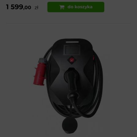
1 599
do koszyka
,00
zł