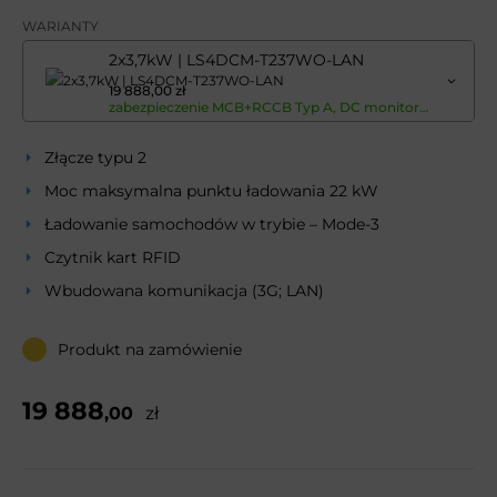
WARIANTY
2x3,7kW | LS4DCM-T237WO-LAN
19 888,00 zł
zabezpieczenie MCB+RCCB Typ A, DC monitoring, LAN, czytnik RFiD, cold option, licznik
Złącze typu 2
Moc maksymalna punktu ładowania 22 kW
Ładowanie samochodów w trybie – Mode-3
Czytnik kart RFID
Wbudowana komunikacja (3G; LAN)
Produkt na zamówienie
19 888
,00
zł