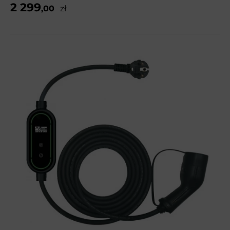
2 299
,00
zł