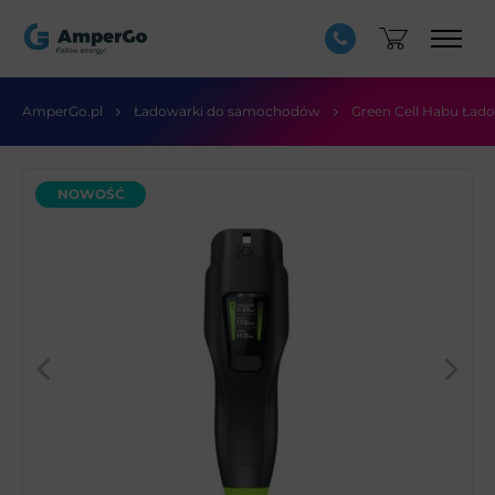
AmperGo.pl
Ładowarki do samochodów
Green Cell Habu Ład
NOWOŚĆ