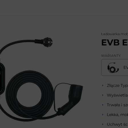
Ładowarka mob
EVB 
WARIANTY
E
Złącze Typ
Wyświetl
Trwała i s
Lekka, mob
Uchwyt śc