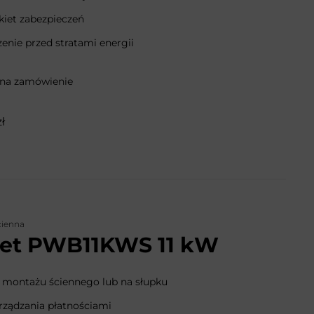
kiet zabezpieczeń
enie przed stratami energii
 na zamówienie
zł
cienna
net PWB11KWS 11 kW
 montażu ściennego lub na słupku
rządzania płatnościami