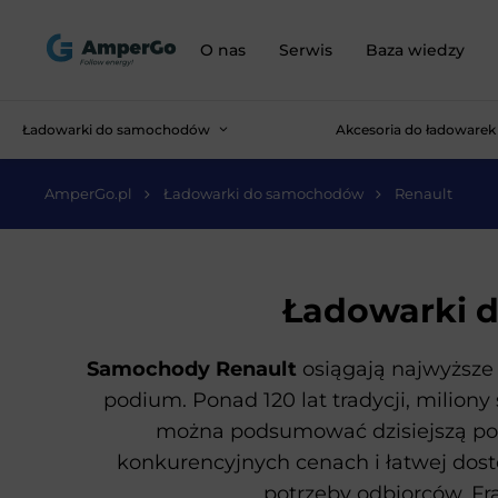
O nas
Serwis
Baza wiedzy
Ładowarki do samochodów
Akcesoria do ładowarek
AmperGo.pl
Ładowarki do samochodów
Renault
Ładowarki 
Samochody Renault
osiągają najwyższe 
podium. Ponad 120 lat tradycji, milio
można podsumować dzisiejszą pozy
konkurencyjnych cenach i łatwej dost
potrzeby odbiorców. Fra