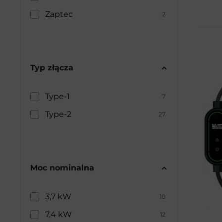
Zaptec
2
Typ złącza
Type-1
7
Type-2
27
Moc nominalna
3,7 kW
10
7,4 kW
12