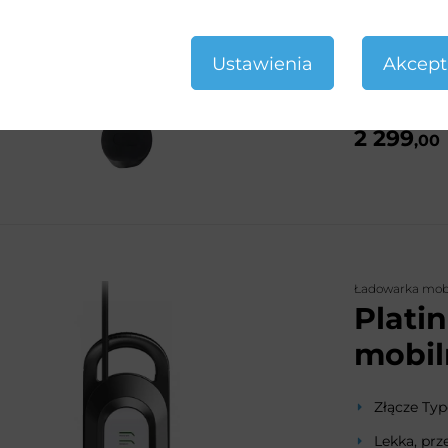
Idealna d
Ustawienia
Akcept
Brak u p
2 299
,00
Ładowarka mob
Plati
mobil
Złącze Typ
Lekka, prz