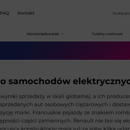
FAQ
Kontakt
Montaż ładowarek
Turbiny wiatrowe
do samochodów elektrycznyc
wyniki sprzedaży w skali globalnej, a ich produce
ny sprzedanych aut osobowych ciężarowych i dosta
cję marki. Francuskie pojazdy ze znakiem rombu z
ępności części zamiennych. Renault nie boi się e
ncuscy konstruktorzy mają już za sobą kilka udany