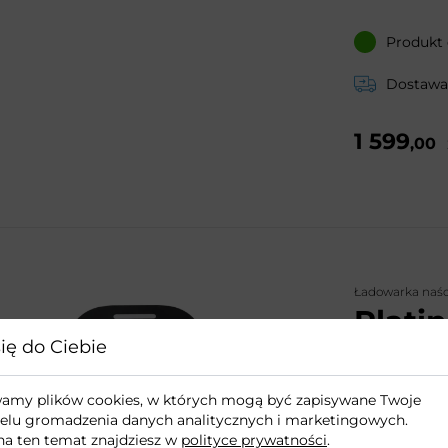
Produkt
Dostawa:
1 599
,00
Ładowarka naś
Plati
ię do Ciebie
Złącze Typ
ywamy plików cookies, w których mogą być zapisywane Twoje
Wyświetla
elu gromadzenia danych analitycznych i marketingowych.
na ten temat znajdziesz w
polityce prywatności
.
Niski pob