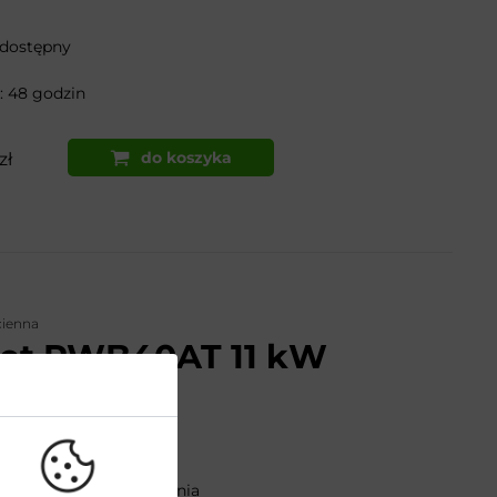
 dostępny
 48 godzin
do koszyka
zł
cienna
net PWB40AT 11 kW
e-2
cz LED 3,5”
ór mocy w trybie czuwania