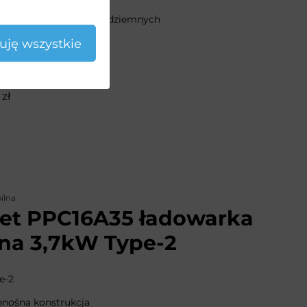
o garaży i parkingów podziemnych
uję wszystkie
roducenta
zł
ilna
net PPC16A35 ładowarka
na 3,7kW Type-2
e-2
enośna konstrukcja