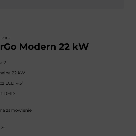
cienna
rGo Modern 22 kW
e-2
alna 22 kW
cz LCD 4,3”
rt RFID
 na zamówienie
zł