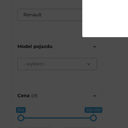
Renault
27
Model pojazdu
- wybierz -
Cena
(zł)
894
300 000