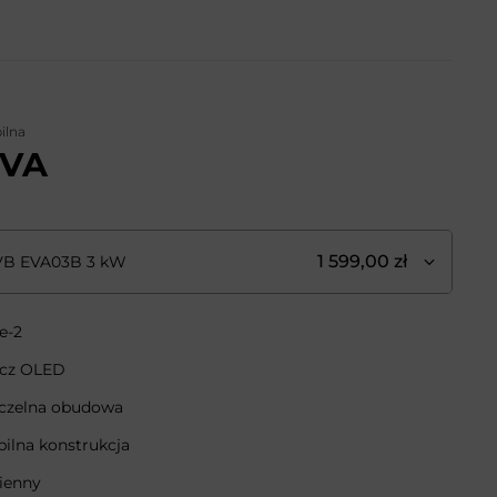
ilna
EVA
1 599,00 zł
VB EVA03B 3 kW
e-2
acz OLED
zczelna obudowa
ilna konstrukcja
ienny