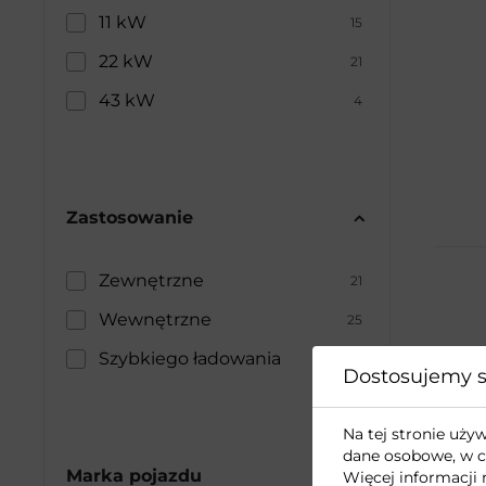
11 kW
15
22 kW
21
43 kW
4
Zastosowanie
Zewnętrzne
21
Wewnętrzne
25
Szybkiego ładowania
6
Dostosujemy s
Na tej stronie uż
dane osobowe, w c
Marka pojazdu
Więcej informacji 