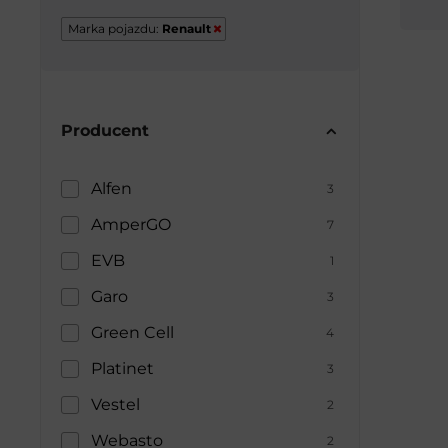
Marka pojazdu:
Renault
Producent
Alfen
3
AmperGO
7
EVB
1
Garo
3
Green Cell
4
Platinet
3
Vestel
2
Webasto
2