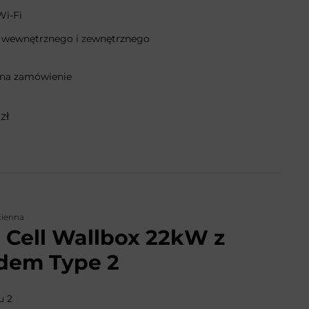
Wi-Fi
 wewnętrznego i zewnętrznego
 na zamówienie
zł
cienna
 Cell Wallbox 22kW z
dem Type 2
u 2