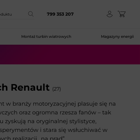
799 353 207
Montaż turbin wiatrowych
Magazyny energii
h Renault
(27)
nt w branży motoryzacyjnej plasuje się na
wczych oraz ogromna rzesza fanów – tak
yskują na oryginalnej stylistyce,
ksperymentów i stara się wsłuchiwać w
ch realizacji „na prąd”.