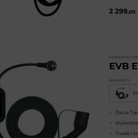
2 299
,00
Ładowarka mob
EVB 
WARIANTY
E
Złącze Typ
Wyświetl
Trwała i s