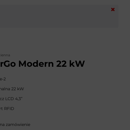
cienna
rGo Modern 22 kW
e-2
alna 22 kW
cz LCD 4,3”
rt RFID
 na zamówienie