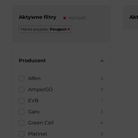
Aktywne filtry
Akt
wyczyść
Marka pojazdu:
Peugeot
Producent
Alfen
3
AmperGO
7
EVB
1
Garo
3
Green Cell
4
Platinet
3