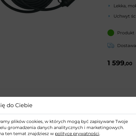
Lekka, mob
Uchwyt śc
Produkt
Dostawa:
1 599
,00
ię do Ciebie
Ładowarka naś
Plati
ywamy plików cookies, w których mogą być zapisywane Twoje
elu gromadzenia danych analitycznych i marketingowych.
na ten temat znajdziesz w
polityce prywatności
.
Złącze Typ