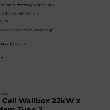
 montażu ściennego lub na słupku
rządzania płatnościami
Wi-Fi
 wewnętrznego i zewnętrznego
 na zamówienie
zł
cienna
 Cell Wallbox 22kW z
dem Type 2