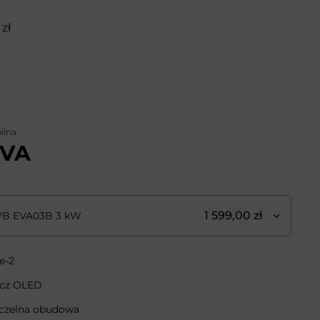
zł
ilna
EVA
1 599,00 zł
VB EVA03B 3 kW
e-2
acz OLED
zczelna obudowa