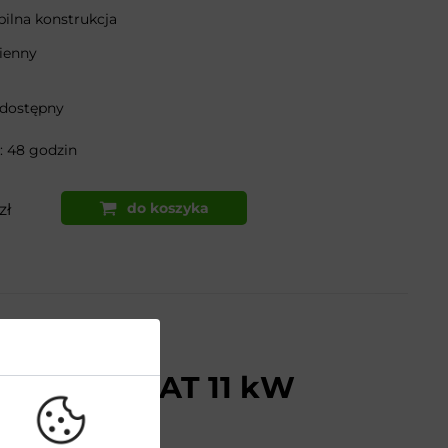
ilna konstrukcja
ienny
 dostępny
 48 godzin
do koszyka
zł
cienna
net PWB40AT 11 kW
e-2