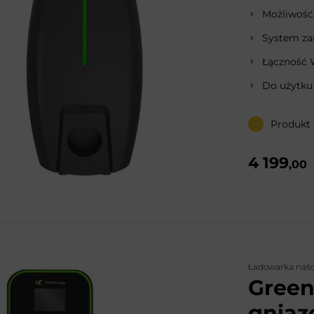
Możliwość
System za
Łączność 
Do użytku
Produkt
4 199
,00
Ładowarka naś
Green
gniaz