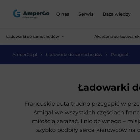
O nas
Serwis
Baza wiedzy
Ładowarki do samochodów
Akcesoria do ładowarek
AmperGo.pl
Ładowarki do samochodów
Peugeot
Ładowarki d
Francuskie auta trudno przegapić w przes
śmigał we wszystkich częściach franc
miłością zarażać. I nic dziwnego – mi
szybko podbiły serca kierowców na 