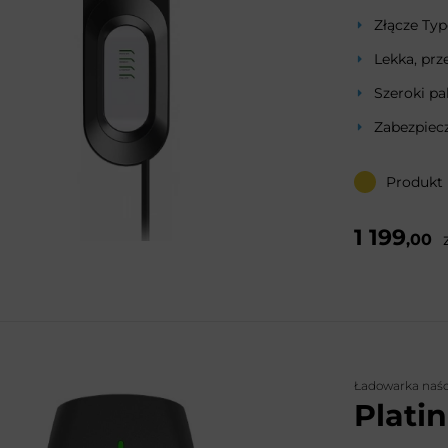
Złącze Typ
Lekka, prz
Szeroki pa
Zabezpiecz
Produkt
1 199
,00
Ładowarka naś
Plati