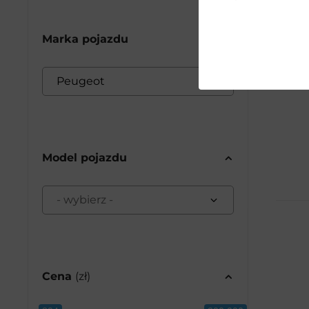
Marka pojazdu
Peugeot
27
Model pojazdu
- wybierz -
Cena
(zł)