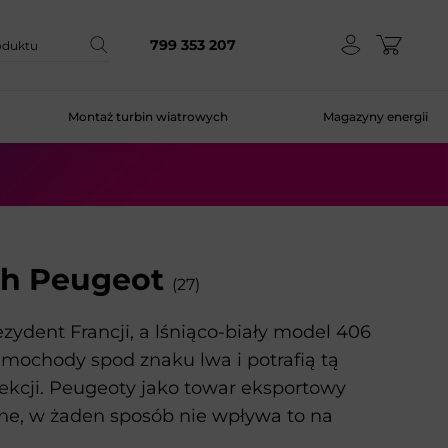
799 353 207
Montaż turbin wiatrowych
Magazyny energii
ch Peugeot
(27)
zydent Francji, a lśniąco-biały model 406
amochody spod znaku lwa i potrafią tą
fekcji. Peugeoty jako towar eksportowy
ne, w żaden sposób nie wpływa to na