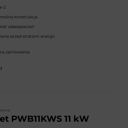
e-2
enośna konstrukcja
kiet zabezpieczeń
enie przed stratami energii
 na zamówienie
zł
cienna
net PWB11KWS 11 kW