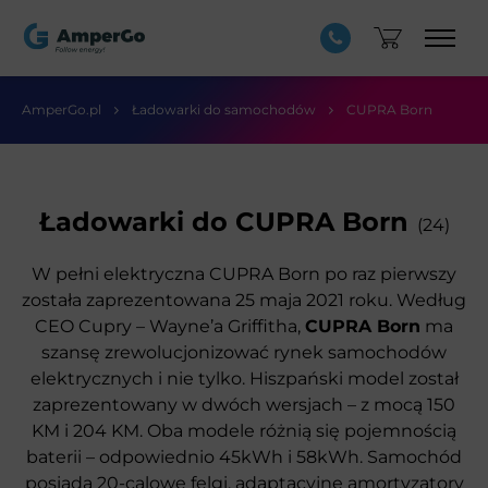
AmperGo.pl
Ładowarki do samochodów
CUPRA Born
Ładowarki do CUPRA Born
(24)
W pełni elektryczna CUPRA Born po raz pierwszy
została zaprezentowana 25 maja 2021 roku. Według
CEO Cupry – Wayne’a Griffitha,
CUPRA Born
ma
szansę zrewolucjonizować rynek samochodów
elektrycznych i nie tylko. Hiszpański model został
zaprezentowany w dwóch wersjach – z mocą 150
KM i 204 KM. Oba modele różnią się pojemnością
baterii – odpowiednio 45kWh i 58kWh. Samochód
posiada 20-calowe felgi, adaptacyjne amortyzatory