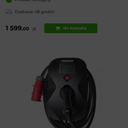
Dostawa: 48 godzin
1 599
do koszyka
,00
zł