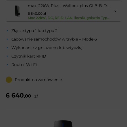
max. 22kW Plus | Wallbox plus GLB-B-DCM-T222WO-R-LAN
6 640,00 zł
Moc 22kW, DC, RFID, LAN, licznik, gniazdo Typ2 - instalacja musi być doposażona w wyłącznik różnicowoprądowy typ A (RCD typ A) oraz wyłącznik nadmiarowo-prądowy (MCB).Moc 22kW, DC, RFID, LAN, licznik, gniazdo Typ2 - instalacja musi być doposażona w wyłącznik różnicowoprądowy typ A (RCD typ A) oraz wyłącznik nadmiarowo-prądowy (MCB).Moc 22kW, DC, RFID, LAN, licznik, gniazdo Typ2 - instalacja musi być doposażona w wyłącznik różnicowoprądowy typ A (RCD typ A) oraz wyłącznik nadmiarowo-prądowy (MCB).Moc 22kW, DC, RFID, LAN, licznik, gniazdo Typ2 - instalacja musi być doposażona w wyłącznik różnicowoprądowy typ A (RCD typ A) oraz wyłącznik nadmiarowo-prądowy (MCB).
Złącze typu 1 lub typu 2
Ładowanie samochodów w trybie – Mode-3
Wykonanie z gniazdem lub wtyczką
Czytnik kart RFID
Router Wi-Fi
Produkt na zamówienie
6 640
,00
zł